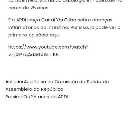
também ela, vítima da patologia em questão há
cerca de 25 anos.
E a APDI lança
Canal YouTube
sobre doenças
inflamatórias do intestino. Por isso, já pode ver o
primeiro episódio aqui.
https://www.youtube.com/watch?
v=j0lP7qAd4G0&t=10s
Anterior
Audiência na Comissão de Saúde da
Assembleia da República
Proximo
Os 25 anos da APDI