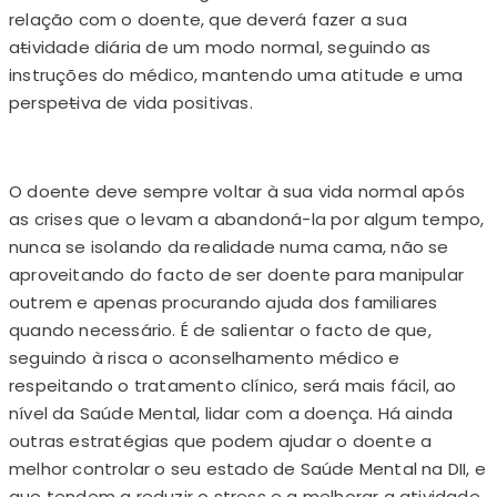
relação com o doente, que deverá fazer a sua
a
t
ividade diária de um modo normal, seguindo as
instruções do médico, mantendo uma atitude e uma
perspe
t
iva de vida positivas.
O doente deve sempre voltar à sua vida normal após
as crises que o levam a abandoná-la por algum tempo,
nunca se isolando da realidade numa cama, não se
aproveitando do facto de ser doente para manipular
outrem e apenas procurando ajuda dos familiares
quando necessário. É de salientar o facto de que,
seguindo à risca o aconselhamento médico e
respeitando o tratamento clínico, será mais fácil, ao
nível da Saúde Mental, lidar com a doença. Há ainda
outras estratégias que podem ajudar o doente a
melhor controlar o seu estado de Saúde Mental na DII, e
que tendem a reduzir o stress e a melhorar a a
t
ividade