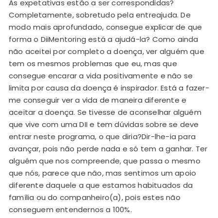
As expetativas estão a ser correspondidas?
do
Completamente, sobretudo pela entreajuda. De
AP
modo mais aprofundado, consegue explicar de que
es
forma o DiiMentoring está a ajudá-la? Como ainda
qu
não aceitei por completo a doença, ver alguém que
do
tem os mesmos problemas que eu, mas que
al
consegue encarar a vida positivamente e não se
o 
limita por causa da doença é inspirador. Está a fazer-
pe
me conseguir ver a vida de maneira diferente e
Ca
aceitar a doença. Se tivesse de aconselhar alguém
pr
que vive com uma DII e tem dúvidas sobre se deve
e 
entrar neste programa, o que diria?Dir-lhe-ia para
me
avançar, pois não perde nada e só tem a ganhar. Ter
UH
alguém que nos compreende, que passa o mesmo
90
que nós, parece que não, mas sentimos um apoio
gr
diferente daquele a que estamos habituados da
ag
família ou do companheiro(a), pois estes não
só
conseguem entendernos a 100%.
mu