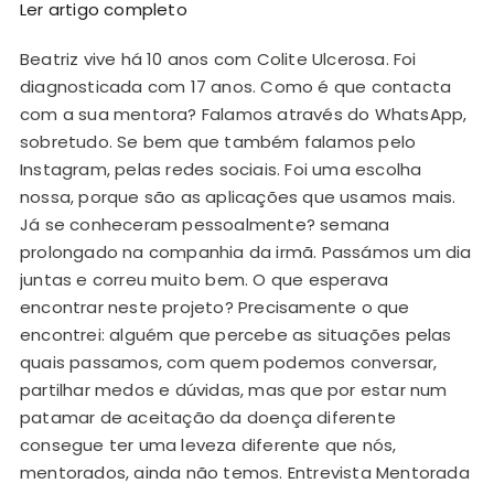
Ler artigo completo
Beatriz vive há 10 anos com Colite Ulcerosa. Foi
Ol
diagnosticada com 17 anos. Como é que contacta
co
com a sua mentora? Falamos através do WhatsApp,
te
sobretudo. Se bem que também falamos pelo
co
Instagram, pelas redes sociais. Foi uma escolha
de
nossa, porque são as aplicações que usamos mais.
po
Já se conheceram pessoalmente? semana
be
prolongado na companhia da irmã. Passámos um dia
ca
juntas e correu muito bem. O que esperava
de
encontrar neste projeto? Precisamente o que
st
encontrei: alguém que percebe as situações pelas
co
quais passamos, com quem podemos conversar,
qu
partilhar medos e dúvidas, mas que por estar num
da
patamar de aceitação da doença diferente
ps
consegue ter uma leveza diferente que nós,
nu
mentorados, ainda não temos. Entrevista Mentorada
pe