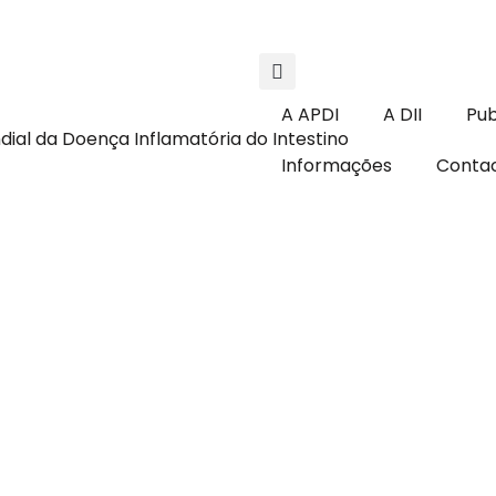
A APDI
A DII
Pub
Informações
Conta