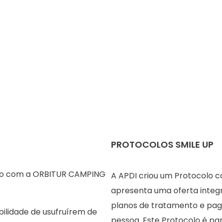
PROTOCOLOS SMILE UP
ção com a ORBITUR CAMPING
A APDI criou um Protocolo c
apresenta uma oferta integr
planos de tratamento e pag
ilidade de usufruírem de
pessoa. Este Protocolo é pa