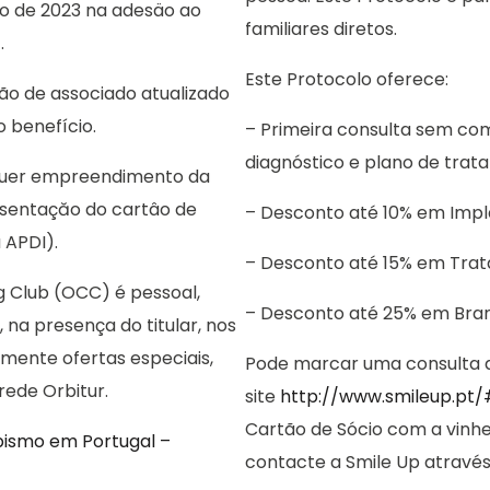
no de 2023 na adesäo ao
familiares diretos.
.
Este Protocolo oferece:
ão de associado atualizado
 benefício.
– Primeira consulta sem com
diagnóstico e plano de trat
lquer empreendimento da
esentaçăo do cartâo de
– Desconto até 10% em Impla
 APDI).
– Desconto até 15% em Trat
g Club (OCC) é pessoal,
– Desconto até 25% em Br
 na presença do titular, nos
ente ofertas especiais,
Pode marcar uma consulta 
ede Orbitur.
site
http://www.smileup.pt
Cartão de Sócio com a vinhe
ismo em Portugal –
contacte a Smile Up através