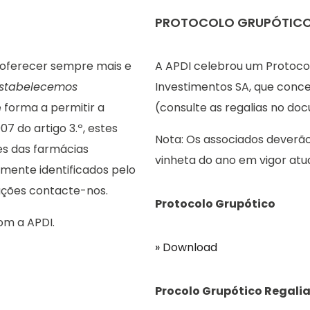
PROTOCOLO GRUPÓTIC
 oferecer sempre mais e
A APDI celebrou um Protoco
stabelecemos
Investimentos SA, que conc
 forma a permitir a
(consulte as regalias no do
07 do artigo 3.º, estes
Nota: Os associados deverã
es das farmácias
vinheta do ano em vigor atua
mente identificados pelo
ações contacte-nos.
Protocolo Grupótico
om a APDI.
» Download
Procolo Grupótico Regali